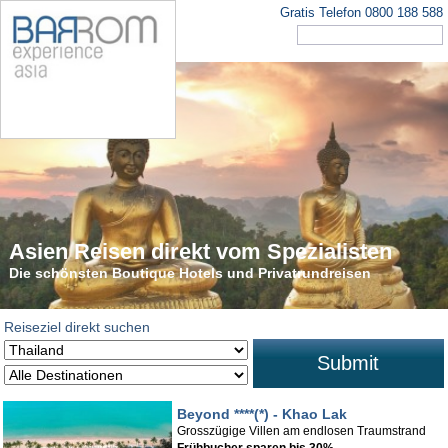
Gratis Telefon 0800 188 588
Asien Reisen direkt vom Spezialisten
Die schönsten Rundreisen in Asien
Die schönsten Boutique Hotels und Privatrundreisen
Tauchen Sie ein in den faszinierenden Kontinent
Reiseziel direkt suchen
Submit
Beyond ****(*) - Khao Lak
Grosszügige Villen am endlosen Traumstrand
Frühbucher sparen bis 30%