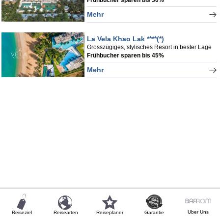
Mehr
La Vela Khao Lak ****(*)
Grosszügiges, stylisches Resort in bester Lage
Frühbucher sparen bis 45%
Mehr
Uber Uns
Reiseziel
Reisearten
Reiseplaner
Garantie