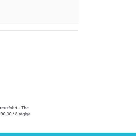
Bangkok
euzfahrt - The
Pullman G - Bangkok
an
90.00 / 8 tägige
ab SFr. 73.00
t