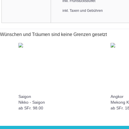
inkl. Frühstücksbuffet
inkl. Taxen und Gebühren
 Wünschen und Träumen sind keine Grenzen gesetzt
Saigon
Angkor
Nikko - Saigon
Mekong Kr
Jayavarm
ab SFr. 98.00
ab SFr. 18
Kreuzfahr