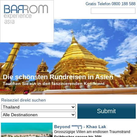
Gratis Telefon 0800 188 588
Die schönsten Rundreisen in Asien
Tauchen Sie ein in den faszinierenden Kontinent
Reiseziel direkt suchen
Submit
Beyond ****(*) - Khao Lak
Grosszügige Villen am endlosen Traumstrand
Frühbucher sparen bis 30%