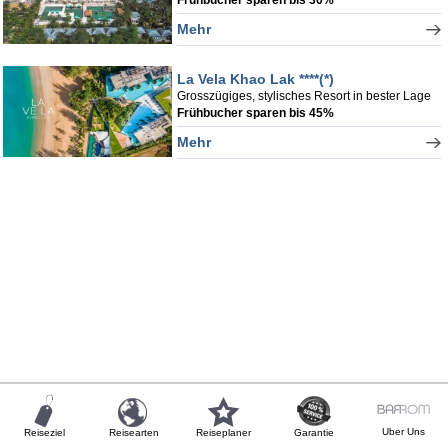
Mehr
La Vela Khao Lak ****(*)
Grosszügiges, stylisches Resort in bester Lage
Frühbucher sparen bis 45%
Mehr
Uber Uns
Reiseziel
Reisearten
Reiseplaner
Garantie