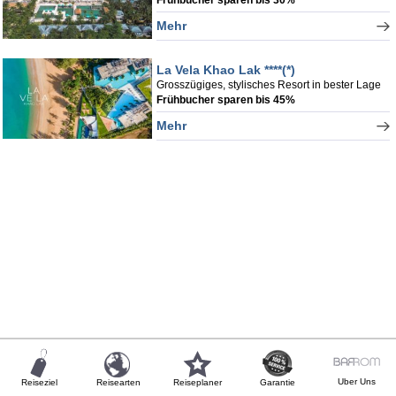
Mehr
La Vela Khao Lak ****(*)
Grosszügiges, stylisches Resort in bester Lage
Frühbucher sparen bis 45%
Mehr
Uber Uns
Reiseziel
Reisearten
Reiseplaner
Garantie