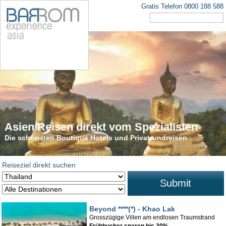
Gratis Telefon 0800 188 588
Asien Reisen direkt vom Spezialisten
Die schönsten Rundreisen in Asien
Die schönsten Boutique Hotels und Privatrundreisen
Tauchen Sie ein in den faszinierenden Kontinent
Reiseziel direkt suchen
Submit
Beyond ****(*) - Khao Lak
Grosszügige Villen am endlosen Traumstrand
Frühbucher sparen bis 30%