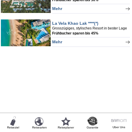
Mehr
La Vela Khao Lak ****(*)
Grosszügiges, stylisches Resort in bester Lage
Frühbucher sparen bis 45%
Mehr
Uber Uns
Reiseziel
Reisearten
Reiseplaner
Garantie