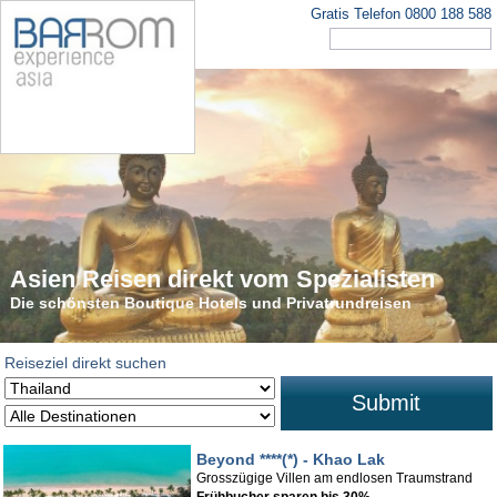
Gratis Telefon 0800 188 588
Asien Reisen direkt vom Spezialisten
Die schönsten Rundreisen in Asien
Die schönsten Boutique Hotels und Privatrundreisen
Tauchen Sie ein in den faszinierenden Kontinent
Reiseziel direkt suchen
Submit
Beyond ****(*) - Khao Lak
Grosszügige Villen am endlosen Traumstrand
Frühbucher sparen bis 30%