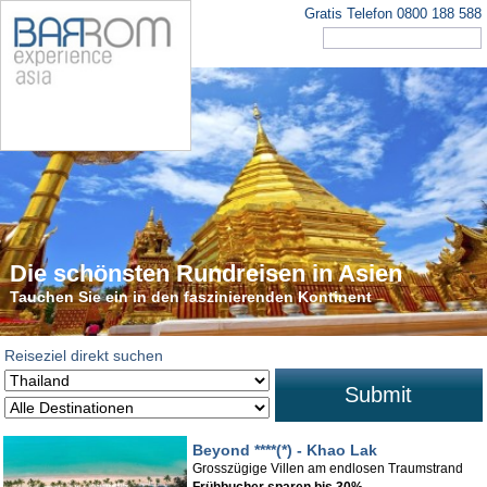
Gratis Telefon 0800 188 588
Die schönsten Rundreisen in Asien
Tauchen Sie ein in den faszinierenden Kontinent
Reiseziel direkt suchen
Submit
Beyond ****(*) - Khao Lak
Grosszügige Villen am endlosen Traumstrand
Frühbucher sparen bis 30%