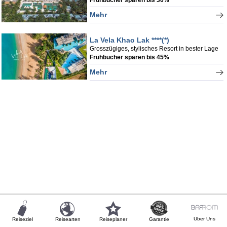
Mehr
La Vela Khao Lak ****(*)
Grosszügiges, stylisches Resort in bester Lage
Frühbucher sparen bis 45%
Mehr
Uber Uns
Reiseziel
Reisearten
Reiseplaner
Garantie