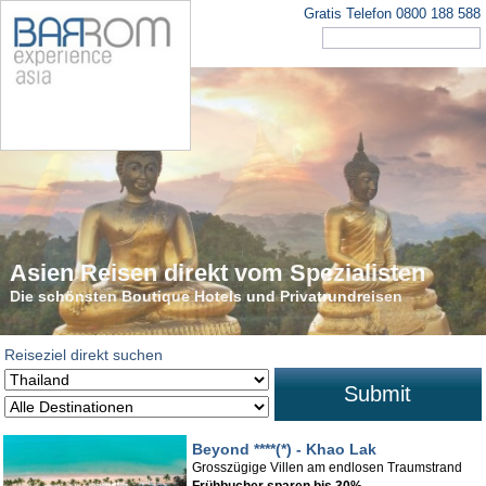
Gratis Telefon 0800 188 588
Asien Reisen direkt vom Spezialisten
Die schönsten Rundreisen in Asien
Die schönsten Boutique Hotels und Privatrundreisen
Tauchen Sie ein in den faszinierenden Kontinent
Reiseziel direkt suchen
Submit
Beyond ****(*) - Khao Lak
Grosszügige Villen am endlosen Traumstrand
Frühbucher sparen bis 30%