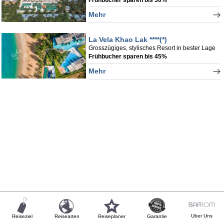
Mehr
La Vela Khao Lak ****(*)
Grosszügiges, stylisches Resort in bester Lage
Frühbucher sparen bis 45%
Mehr
Uber Uns
Reiseziel
Reisearten
Reiseplaner
Garantie