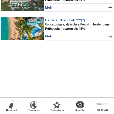
Mehr
La Vela Khao Lak ****(*)
Grosszügiges, stylisches Resort in bester Lage
Frühbucher sparen bis 45%
Mehr
Uber Uns
Reiseziel
Reisearten
Reiseplaner
Garantie