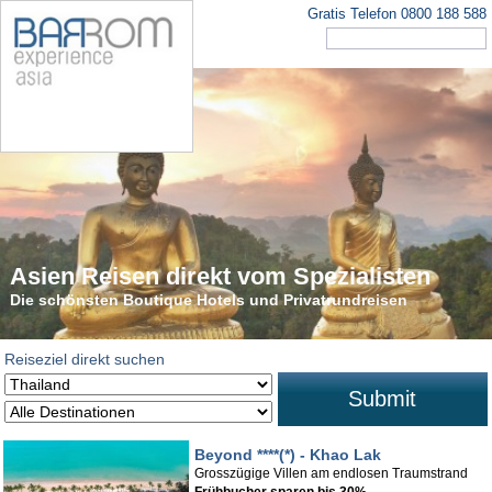
Gratis Telefon 0800 188 588
Asien Reisen direkt vom Spezialisten
Die schönsten Rundreisen in Asien
Die schönsten Boutique Hotels und Privatrundreisen
Tauchen Sie ein in den faszinierenden Kontinent
Reiseziel direkt suchen
Submit
Beyond ****(*) - Khao Lak
Grosszügige Villen am endlosen Traumstrand
Frühbucher sparen bis 30%