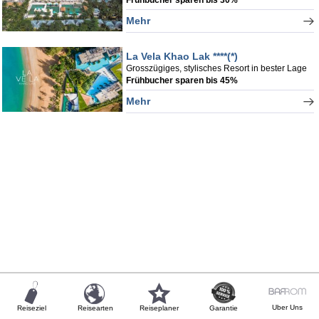
Mehr
La Vela Khao Lak ****(*)
Grosszügiges, stylisches Resort in bester Lage
Frühbucher sparen bis 45%
Mehr
Uber Uns
Reiseziel
Reisearten
Reiseplaner
Garantie