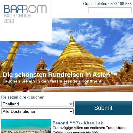
Gratis Telefon 0800 188 588
Die schönsten Rundreisen in Asien
Tauchen Sie ein in den faszinierenden Kontinent
Reiseziel direkt suchen
Submit
Beyond ****(*) - Khao Lak
Grosszügige Villen am endlosen Traumstrand
Frühbucher sparen bis 30%