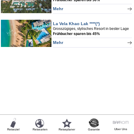
Mehr
La Vela Khao Lak ****(*)
Grosszügiges, stylisches Resort in bester Lage
Frühbucher sparen bis 45%
Mehr
Uber Uns
Reiseziel
Reisearten
Reiseplaner
Garantie