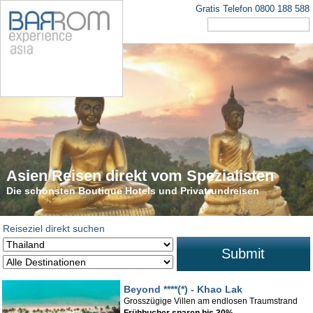
Gratis Telefon 0800 188 588
Asien Reisen direkt vom Spezialisten
Die schönsten Rundreisen in Asien
Die schönsten Boutique Hotels und Privatrundreisen
Tauchen Sie ein in den faszinierenden Kontinent
Reiseziel direkt suchen
Submit
Beyond ****(*) - Khao Lak
Grosszügige Villen am endlosen Traumstrand
Frühbucher sparen bis 30%