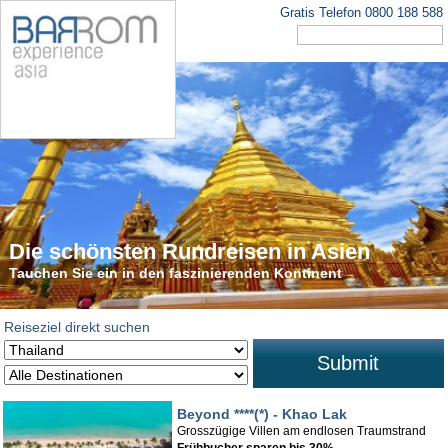
Gratis Telefon 0800 188 588
Die schönsten Rundreisen in Asien
Tauchen Sie ein in den faszinierenden Kontinent
Reiseziel direkt suchen
Submit
Beyond ****(*) - Khao Lak
Grosszügige Villen am endlosen Traumstrand
Frühbucher sparen bis 30%