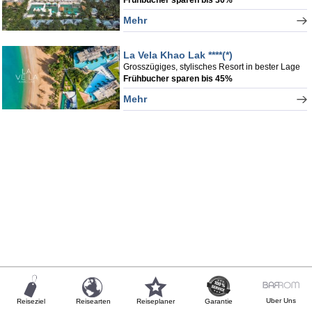
Mehr
La Vela Khao Lak ****(*)
Grosszügiges, stylisches Resort in bester Lage
Frühbucher sparen bis 45%
Mehr
Uber Uns
Reiseziel
Reisearten
Reiseplaner
Garantie