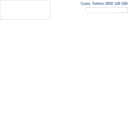
Gratis Telefon 0800 188 588
Asien Reisen direkt vom Spezialisten
Die schönsten Boutique Hotels und Privatrundreisen
Die schönsten Rundreisen in Asien
Tauchen Sie ein in den faszinierenden Kontinent
Badeferien in Khao Lak
Endlose Traumstrände und faszinierende Natur